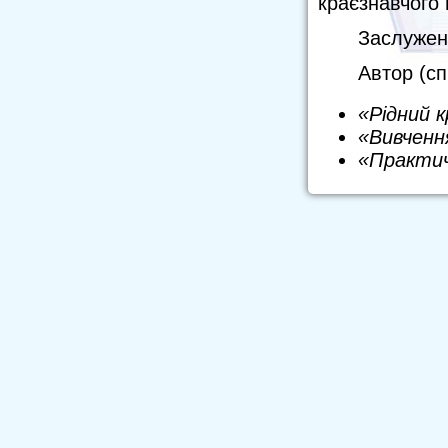
краєзнавчого 
Заслужени
Автор (сп
«Рідний к
«Вивченн
«Практичн