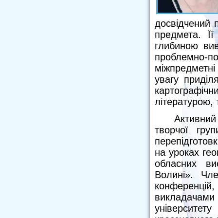
досвідчений 
предмета. Її
глибиною вив
проблемно-
міжпредметні 
увагу приділ
картографі
літературою,
Активний
творчої груп
перепідготовк
на уроках гео
обласних ви
Волині». Чле
конференцій, 
викладачам
університет