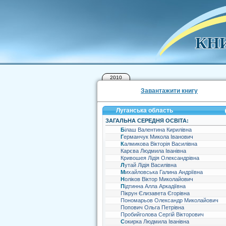
КНИ
2010
Завантажити книгу
Луганська область
ЗАГАЛЬНА СЕРЕДНЯ ОСВІТА:
Білаш Валентина Кирилівна
Германчук Микола Іванович
Калмикова Вікторія Василівна
Карєва Людмила Іванівна
Кривошея Лідія Олександрівна
Лутай Лідія Василівна
Михайловська Галина Андріївна
Ноліков Віктор Миколайович
Підтинна Алла Аркадіївна
Пікрун Єлизавета Єгорівна
Пономарьов Олександр Миколайович
Попович Ольга Петрівна
Пробийголова Сергій Вікторович
Сокирка Людмила Іванівна