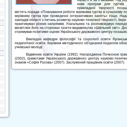
області й за її межами. Під р
ники програм для гуртків н
прикладної творчості позаш
містять поради «Планування роботи керівника гуртка в сучасному п
керівнику гуртка при прове­денні інтерактивних занять» тощо. На
закладів області з питань розвитку науково-технічної творчості, бере
практикумах різних напрямків. Узагальнює та розповсюджує передов
висвітлює його на сторінках газети видавництва «Шкільний світ». До
отримував позитивні оцінки Українського державного центру позашкіл
Викладач кафедри філософії та соціології освіти Луганськ
педагогічної освіти. Керівник методичного об'єднання педагогів обл
учнівської молоді.
Відмінник освіти України (1992). Нагороджена Почесною грам
(2002), грамотами Українського державного центру науково-технічно
знаком «Софія Русова» (2007). Заслу­жений працівник освіти (2007).