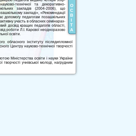
едакцією педагога видано чотири збір­
ауково-технічної та декоративно-
О
кільних закладів (2004-2006), що
С
озашкільному закладі», «Рекомендації
В
дає допомогу педагогам позашкільних
І
 активну участь в обласних семінарах-
Т
ий досвід кращих педагогів області,
А
свід роботи Л.І. Карєвої неодноразово
ьної освіти.
ого обласного інституту післядипломної
асного Центру науково-технічної творчості
отою Міністерства освіти і науки України
ї творчості учнівської молоді, нагрудним