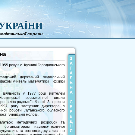
УКРАЇНИ
світянської справи
на
З
А
955 року в с. Кузничі Городнянського
Г
А
градський державний педагогічний
Л
а фахом учитель математики і фізики
Ь
Н
А
у діяльність у 1977 році вчителем
втянської восьмирічної школи
С
рошиловградської області. З вересня
1997 року заступник директора з
Е
чної роботи Луганського обласного
Р
сті учнів­ської молоді.
Е
Д
агатьох методичних розробок та
Н
організаторам науково-технічної
Я
друкувались та розпо­всюджувались по