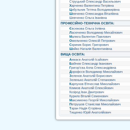
Струцький Олександр Васильович
Харченко Валентина Петрівна
Цибульник Тетяна Володимирівна
Шевченко Олександра Віталіївна
Шевченко Ольга Іванівна
ПРОФЕСІЙНО-ТЕХНІЧНА ОСВІТА:
Євсюкова Ольга Іллівна
Ласюченко Володимир Михайлович
Малюга Валентин Павлович
Омельченко Олексій Петрович
Скриник Борис Григорович
Шийко Наталія Валентинівна
ВИЩА ОСВІТА:
Акмаєв Анатолій Ісайович
Бабічев Олександр Іванович
Григор’єва Алла Олександрівна
Дорофєєв Володимир Миколайович
Зеленов Анатолій Борисович
Зеленько Анатолій Степанович
Карпунов В’ячеслав Миколайович
Климов Анатолій Олексійович
Козірод Іван Дмитрович
Курило Віталій Семенович
Максименко Георгій Миколайович
Петрушов Станіслав Миколайович
Таран Надія Єгорівна
Тищенко Юрій Анатолійович