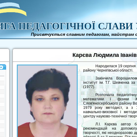
ГА ПЕДАГОГІЧНОЇ СЛАВИ 
Присвячується славним педагогам, майстрам о
Карєва Людмила Іванів
Народилася 19 серпня 1
району Чернігівської області.
Закінчила Ворошилов
інститут ім. Т.Г. Шевченка з
(1977).
Розпочала педагогічн
математики і фізики Жо
Слов'яносербського району Во
1979 року методист, а з 
навчально-виховної і методи
центру науково-технічної творчо
Л.І. Карєва автор б
рекомендацій на допомогу 
творчості, які неодноразово 