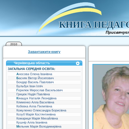
КНИГА ПЕДАГ
Присвячуєт
2010
Завантажити книгу
Чернівецька область
ЗАГАЛЬНА СЕРЕДНЯ ОСВІТА:
Аносова Олена Іванівна
Басняк Віктор Йосипович
Бондар Василь Павлович
Бульбук Іван Ілліч
Герилюк Мирослав Васильович
Грицюк Надія Павлівна
Кінащук Наталія Леонідівна
Клименко Алла Василівна
Кобевка Алла Пилипівна
Кожуленко Олександра Борисівна
Козуб Марія Костянтинівна
Комариця Марія Михайлівна
Кушнір Алла Іванівна
Мельник Марія Володимирівна