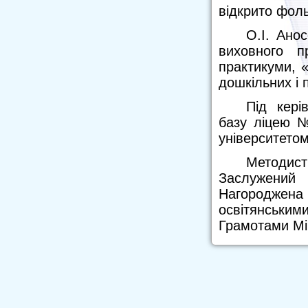
відкрито фол
О.І. Ано
виховного п
практикуми, 
дошкільних і 
Під кері
базу ліцею №
університетом
Методис
Заслужений
Нагороджена
освітянськи
Грамотами Мін