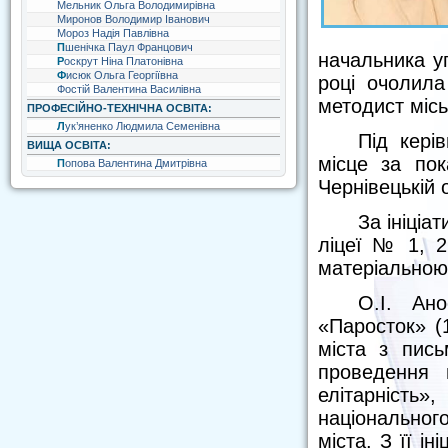
Мельник Ольга Володимирівна
Миронов Володимир Іванович
Мороз Надія Павлівна
Пшенічка Паул Францович
начальника уп
Роскрут Ніна Платонівна
Фисюк Ольга Георгіївна
році очолил
Фостій Валентина Василівна
методист місь
ПРОФЕСІЙНО-ТЕХНІЧНА ОСВІТА:
Лук’яненко Людмила Семенівна
Під кері
ВИЩА ОСВІТА:
місце за пок
Попова Валентина Дмитрівна
Чернівецькій 
За ініціа
ліцеї № 1, 2
матеріальною
О.І. Ано
«Паросток» (1
міста з пись
проведення м
елітарність
національного
міста. З її і