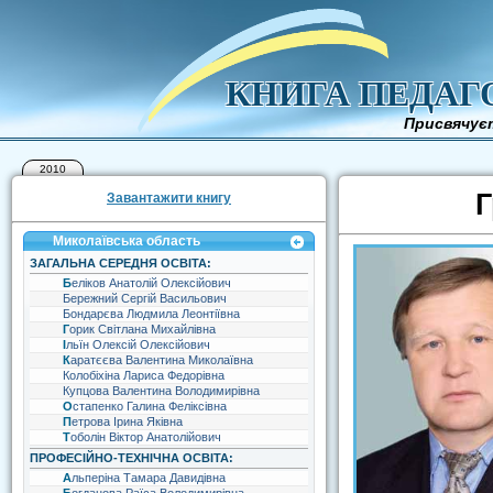
КНИГА ПЕДАГ
Присвячуєт
2010
Г
Завантажити книгу
Миколаївська область
ЗАГАЛЬНА СЕРЕДНЯ ОСВІТА:
Беліков Анатолій Олексійович
Бережний Сергій Васильович
Бондарєва Людмила Леонтіївна
Горик Світлана Михайлівна
Ільїн Олексій Олексійович
Каратєєва Валентина Миколаївна
Колобіхіна Лариса Федорівна
Купцова Валентина Володимирівна
Остапенко Галина Феліксівна
Петрова Ірина Яківна
Тоболін Віктор Анатолійович
ПРОФЕСІЙНО-ТЕХНІЧНА ОСВІТА:
Альперіна Тамара Давидівна