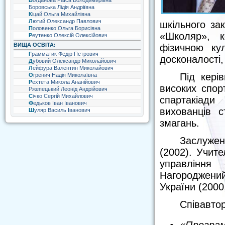
Богданова Раїса Володимирівна
Боровська Лідія Андріївна
Кіцай Ольга Михайлівна
Лютий Олександр Павлович
шкільного за
Половенко Ольга Борисівна
«Школяр», к
Реутенко Олексій Олексійович
ВИЩА ОСВІТА:
фізичною кул
Грамматик Федір Петрович
досконалості, 
Дубовий Олександр Миколайович
Лейфура Валентин Миколайович
Під кері
Огренич Надія Миколаївна
Рехтета Микола Ананійович
високих спор
Ржепецький Леонід Андрійович
Січко Сергій Михайлович
спартакіади
Федьков Іван Іванович
вихованців с
Шуляр Василь Іванович
змагань.
Заслужен
(2002). Учит
управління 
Нагороджений
України (2000
Співавто