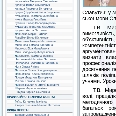
Коровякіна Людмила Степанівна
Кравчук Віктор Оникійович
Кривша Людмила Вікторівна
Славутич: у з
Кудіна (Щербина) Раїса Георгіївна
Кузьменко Людмила Михайлівна
ської мови Сл
Кукса Лариса Георгіївна
Кулинич Віктор Володимирович
Т.В. Ми
Кутаф’єва Людмила Кузьмівна
Куценко Антон Петрович
вимогливіст
Левченко Марія Гнатівна
Лупейко Віктор Юхимович
об'єктивніс
Микитенко Тамара Михайлівна
компетентніс
Миронова Тамара Василівна
Миронюк Віра Михайлівна
аргументова
Мізін Володимир Федосійович
Назаренко Людмила Іванівна
визнати вла
Наконечний Михайло Петрович
професіонал
Некрасова Валентина Василівна
Нога Ольга Яківна
досягнення п
Остапчук Уляна Володимирівна
шляхів поліп
Паршикова Галина Вікторівна
Процик Людмила Григорівна
учнями. Урок
Рихлик Тамара Іванівна
Черняхівський Анатолій Іванович
Шарапа Лариса Іванівна
Т.В. Мир
Швидка Лариса Семенівна
волі, працелю
ПРОФЕСІЙНО-ТЕХНІЧНА ОСВІТА:
методичного
Гейко Катерина Іванівна
Іскоростенський Микола Петрович
багатьох ро
ВИЩА ОСВІТА:
запровадженн
Бондар Марія Миколаївна