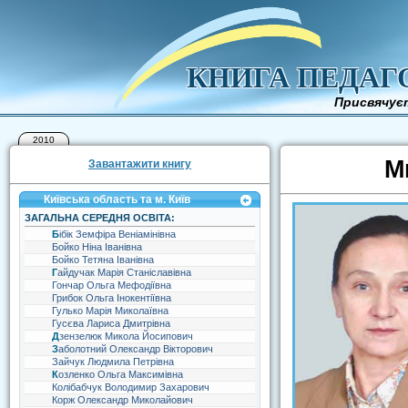
КНИГА ПЕДАГ
Присвячуєт
2010
М
Завантажити книгу
Київська область та м. Київ
ЗАГАЛЬНА СЕРЕДНЯ ОСВІТА:
Бібік Земфіра Веніамінівна
Бойко Ніна Іванівна
Бойко Тетяна Іванівна
Гайдучак Марія Станіславівна
Гончар Ольга Мефодіївна
Грибок Ольга Інокентіївна
Гулько Марія Миколаївна
Гусєва Лариса Дмитрівна
Дзензелюк Микола Йосипович
Заболотний Олександр Вікторович
Зайчук Людмила Петрівна
Козленко Ольга Максимівна
Колібабчук Володимир Захарович
Корж Олександр Миколайович