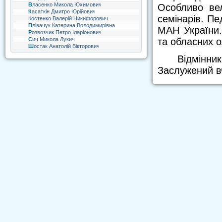
Власенко Микола Юхимович
Особливо вел
Касаткін Дмитро Юрійович
семінарів. П
Костенко Валерій Никифорович
Плівачук Катерина Володимирівна
МАН України.
Розвозчик Петро Іларіонович
та обласних о
Сич Микола Лукич
Шостак Анатолій Вікторович
Відмінн
Заслужений вч