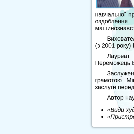
навчальної п
оздоблення
машинознавст
Виховател
(з 2001 року) 
Лауреат 
Переможець Вс
Заслужен
грамотою Мін
заслуги перед
Автор нау
«Види ху
«Пристро