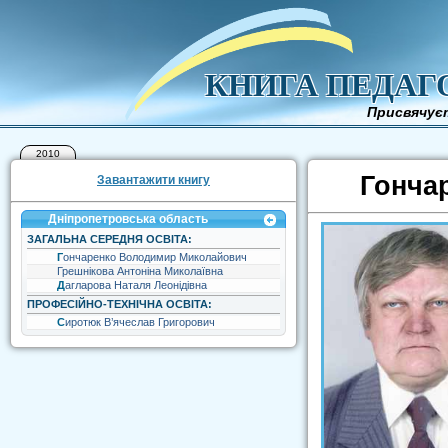
КНИГА ПЕДАГ
Присвячуєт
2010
Гонча
Завантажити книгу
Дніпропетровська область
ЗАГАЛЬНА СЕРЕДНЯ ОСВІТА:
Гончаренко Володимир Миколайович
Грешнікова Антоніна Миколаївна
Дагларова Наталя Леонідівна
ПРОФЕСІЙНО-ТЕХНІЧНА ОСВІТА:
Сиротюк В’ячеслав Григорович