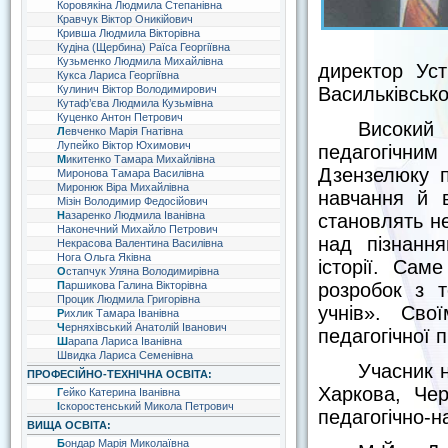
Коровякіна Людмила Степанівна
Кравчук Віктор Оникійович
Кривша Людмила Вікторівна
Кудіна (Щербина) Раїса Георгіївна
Кузьменко Людмила Михайлівна
директор Уст
Кукса Лариса Георгіївна
Васильків­ськ
Кулинич Віктор Володимирович
Кутаф’єва Людмила Кузьмівна
Куценко Антон Петрович
Високий
Левченко Марія Гнатівна
Лупейко Віктор Юхимович
педагогічним
Микитенко Тамара Михайлівна
Дзензелюку п
Миронова Тамара Василівна
Миронюк Віра Михайлівна
навчання й в
Мізін Володимир Федосійович
Назаренко Людмила Іванівна
становлять не
Наконечний Михайло Петрович
над пізнання
Некрасова Валентина Василівна
Нога Ольга Яківна
історії. Са
Остапчук Уляна Володимирівна
розробок з т
Паршикова Галина Вікторівна
Процик Людмила Григорівна
учнів». Сво
Рихлик Тамара Іванівна
Черняхівський Анатолій Іванович
педагогічної 
Шарапа Лариса Іванівна
Швидка Лариса Семенівна
Учасник н
ПРОФЕСІЙНО-ТЕХНІЧНА ОСВІТА:
Харкова, Чер
Гейко Катерина Іванівна
Іскоростенський Микола Петрович
педагогічно-н
ВИЩА ОСВІТА:
Бондар Марія Миколаївна