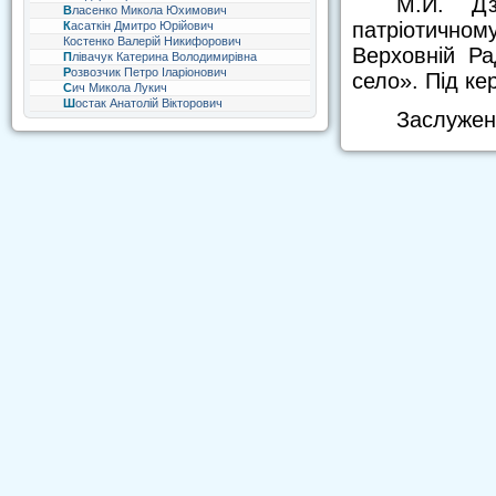
М.Й. Дз
Власенко Микола Юхимович
патріотичном
Касаткін Дмитро Юрійович
Костенко Валерій Никифорович
Верховній Ра
Плівачук Катерина Володимирівна
Розвозчик Петро Іларіонович
село». Під ке
Сич Микола Лукич
Шостак Анатолій Вікторович
Заслужени