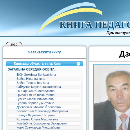
КНИГА ПЕДАГ
Присвячуєт
2010
Дз
Завантажити книгу
Київська область та м. Київ
ЗАГАЛЬНА СЕРЕДНЯ ОСВІТА:
Бібік Земфіра Веніамінівна
Бойко Ніна Іванівна
Бойко Тетяна Іванівна
Гайдучак Марія Станіславівна
Гончар Ольга Мефодіївна
Грибок Ольга Інокентіївна
Гулько Марія Миколаївна
Гусєва Лариса Дмитрівна
Дзензелюк Микола Йосипович
Заболотний Олександр Вікторович
Зайчук Людмила Петрівна
Козленко Ольга Максимівна
Колібабчук Володимир Захарович
Корж Олександр Миколайович