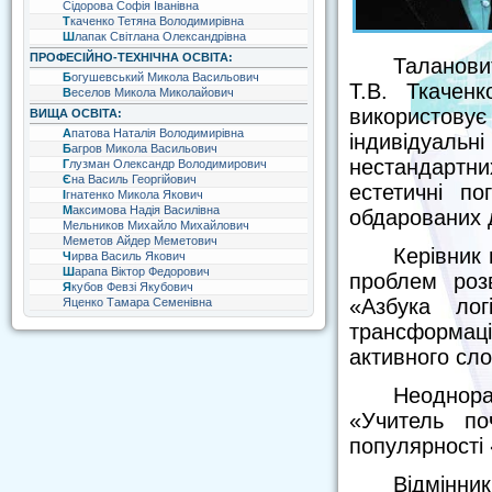
Сідорова Софія Іванівна
Ткаченко Тетяна Володимирівна
Шлапак Світлана Олександрівна
ПРОФЕСІЙНО-ТЕХНІЧНА ОСВІТА:
Таланови
Богушевський Микола Васильович
Т.В. Ткаченк
Веселов Микола Миколайович
використовує
ВИЩА ОСВІТА:
Апатова Наталія Володимирівна
індивідуал
Багров Микола Васильович
нестандартни
Глузман Олександр Володимирович
Єна Василь Георгійович
естетичні п
Ігнатенко Микола Якович
Максимова Надія Василівна
обдарованих д
Мельников Михайло Михайлович
Меметов Айдер Меметович
Керівник 
Чирва Василь Якович
Шарапа Віктор Федорович
проблем розв
Якубов Февзі Якубович
«Азбука лог
Яценко Тамара Семенівна
трансформація
активного сло
Неоднора
«Учитель по
популярності 
Відмінни