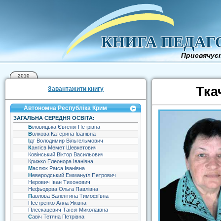
КНИГА ПЕДАГ
Присвячуєт
2010
Тка
Завантажити книгу
Автономна Республіка Крим
ЗАГАЛЬНА СЕРЕДНЯ ОСВІТА:
Біловицька Євгенія Петрівна
Волкова Катерина Іванівна
Ідт Володимир Вільгельмович
Кангієв Мемет Шевкетович
Ковінський Віктор Васильович
Крижко Елеонора Іванівна
Маслюк Раїса Іванівна
Неверодський Еммануїл Петрович
Нерович Іван Тихонович
Нефьодова Ольга Павлівна
Павлова Валентина Тимофіївна
Пестренко Алла Яківна
Плескацевич Таїсія Миколаївна
Савіч Тетяна Петрівна