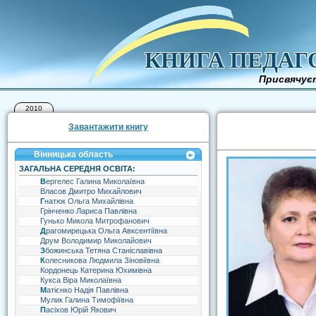
КНИГА ПЕДАГ
Присвячуєт
2010
Завантажити книгу
Вінницька область
ЗАГАЛЬНА СЕРЕДНЯ ОСВІТА:
Вергелес Галина Миколаївна
Власов Дмитро Михайлович
Гнатюк Ольга Михайлівна
Грінченко Лариса Павлівна
Гунько Микола Митрофанович
Драгомирецька Ольга Авксентіївна
Друм Володимир Миколайович
Збожинська Тетяна Станіславівна
Колесникова Людмила Зіновіївна
Кордонець Катерина Юхимівна
Кукса Віра Миколаївна
Матієнко Надія Павлівна
Мулик Галина Тимофіївна
Пасіхов Юрій Якович