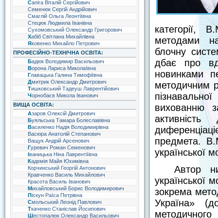
Сапіга Віталій Сергійович
Семенюк Сергій Андрійович
Смаглій Ольга Леонтіївна
Стецюк Людмила Іванівна
категорії, 
Сухомовський Олександр Григорович
Хабіб Світлана Михайлівна
методами на
Яковенко Михайло Петрович
блочну систе
ПРОФЕСІЙНО-ТЕХНІЧНА ОСВІТА:
дбає про вд
Бадюк Володимир Васильович
Ворона Лариса Миколаївна
новинками пе
Главацька Галина Тимофіївна
Дмитрик Олександр Дмитрович
методичним р
Тишковський Тадеуш Лаврентійович
пізнавальної
Чорнобаєв Микола Іванович
ВИЩА ОСВІТА:
вихованню з
Азаров Олексій Дмитрович
активність 
Буяльська Тамара Болеславівна
Василенко Надія Володимирівна
диференціаці
Васюра Анатолій Степанович
предмета. В.
Ващук Андрій Арсенович
Гуревич Роман Семенович
української м
Іваницька Ніна Лаврентіївна
Кадемія Майя Юхимівна
Автор н
Корчинський Георгій Антонович
Кравченко Василь Михайлович
української м
Красота Василь Іванович
Михайловський Борис Володимирович
зокрема метод
Піскун Раїса Петрівна
Україна» (д
Смольський Леонід Павлович
Ткаченко Станіслав Йосипович
методичного 
Шестопалюк Олександр Васильович