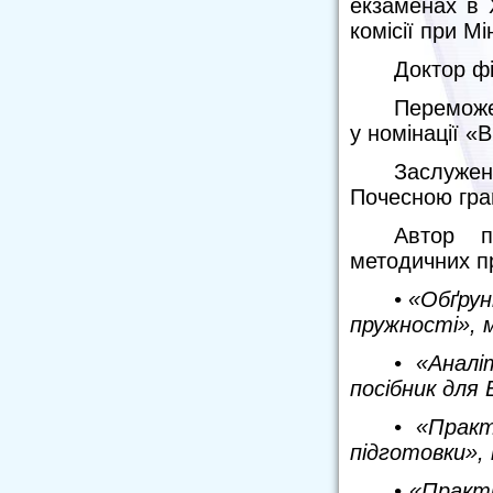
екзаменах в 
комісії при Мі
Доктор фі
Переможе
у номінації 
Заслужен
Почесною грам
Автор п
методичних пр
• «Обґру
пружності», 
• «Аналі
посібник для 
• «Практ
підготовки», 
• «Практ