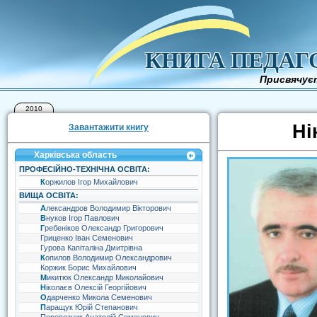
КНИГА ПЕДАГ
Присвячуєт
2010
Ні
Завантажити книгу
Харківська область
ПРОФЕСІЙНО-ТЕХНІЧНА ОСВІТА:
Коржилов Ігор Михайлович
ВИЩА ОСВІТА:
Александров Володимир Вікторович
Внуков Ігор Павлович
Гребеніков Олександр Григорович
Гриценко Іван Семенович
Гурова Капіталіна Дмитрівна
Копилов Володимир Олександрович
Коржик Борис Михайлович
Микитюк Олександр Миколайович
Ніколаєв Олексій Георгійович
Одарченко Микола Семенович
Паращук Юрій Степанович