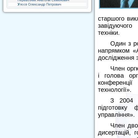
Перевозник Анатолій Семенович
Улєєв Олександр Петрович
старшого викл
завідуючого
техніки.
Один з р
напрямком «А
дослідження з
Член оргк
і голова орг
конференції
технології».
З 2004 
підготовку 
управління».
Член дво
дисертацій, 